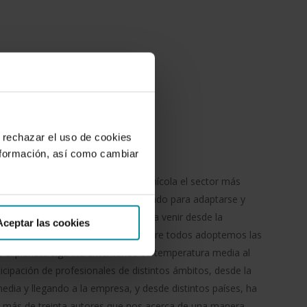
 rechazar el uso de cookies
nformación, así como cambiar
a obra, probablemente sea el vitivinícola el sector más
el que más acciones está emprendiendo para adaptarse y
 En gran medida las soluciones van a venir desde la
Aceptar las cookies
esaria una sensibilización y que entre todos adoptemos las
e el planeta siga incrementando su temperatura media al
icipación de profesionales de distintos ámbitos, desde la
dia y llegando a la empresa, y desde distintos países, ha
r más de treinta autores que nos acerca de una manera