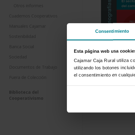
Otros informes
Cuadernos Cooperativos
Manuales Cajamar
Consentimiento
Sostenibilidad
Banca Social
Esta página web usa cookie
Sociedad
Cajamar Caja Rural utiliza c
Documentos de Trabajo
utilizando los botones inclu
Descargar
el consentimiento en cualqu
Fuera de Colección
Biblioteca del
Cooperativismo