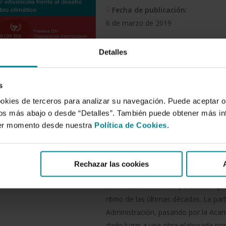
Fecha de publicación:
6 de marzo de 2019
ISBN:
Detalles
978-84-95531-92-6
Deposito:
s
AL-2672-2018
ookies de terceros para analizar su navegación. Puede aceptar o
idos más abajo o desde “Detalles”. También puede obtener más i
Resumen:
ier momento desde nuestra
Política de Cookies
.
Como se desarrolla a lo largo de est
sensibilizado, al que más afecta y 
frenar el calentamiento de la Tierra.
Rechazar las cookies
tecnología, pero previamente es nec
conductas necesarias para evitar qu
ritmo de las últimas décadas. La part
Administración, pasando por la Acame
dado lugar a una obra elaborada po